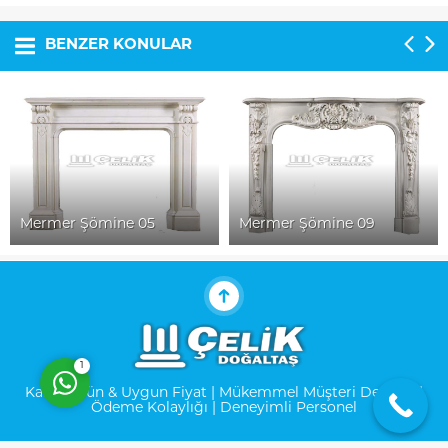
BENZER KONULAR
Müşteri Temsilcisi
Mermer Şömine 05
Mermer Şömine 09
Cevap Yaz
1
Kalite Ürün & Uygun Fiyat | Mükemmel Müşteri Desteği |
Ödeme Kolaylığı | Deneyimli Personel