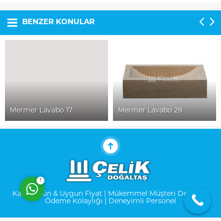
BENZER KONULAR
Müşteri Temsilcisi
Mermer Lavabo 17
Mermer Lavabo 29
Cevap Yaz
1
Kalite Ürün & Uygun Fiyat | Mükemmel Müşteri Desteği |
Ödeme Kolaylığı | Deneyimli Personel