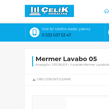
Size bir telefon kadar yakınız
0 533 037 53 47
Mermer Lavabo 05
Anasayfa
»
ÜRÜNLER
»
Yuvarlak Mermer Lavabola
1.985
GÖRÜNTÜLENME