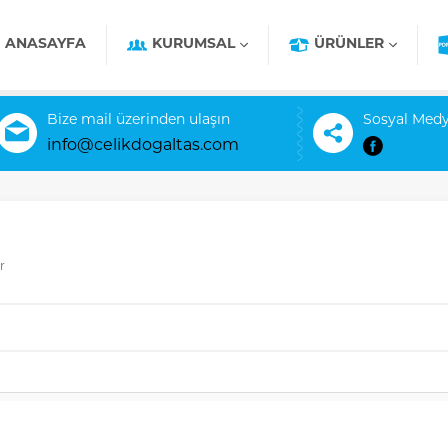
ANASAYFA
KURUMSAL
ÜRÜNLER
Bize mail üzerinden ulaşın
Sosyal Medy
info@celikdogaltas.com
r