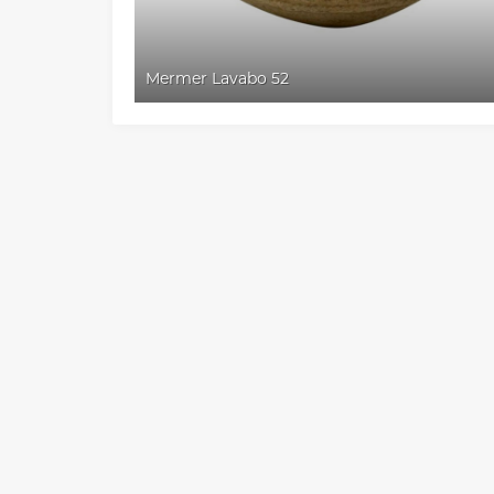
Mermer Lavabo 52
Müşteri Temsilcisi