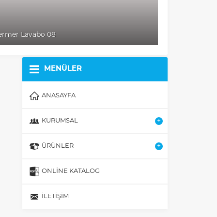
rmer Lavabo 08
Mermer Lava
MENÜLER
ANASAYFA
KURUMSAL
ÜRÜNLER
ONLİNE KATALOG
İLETİŞİM